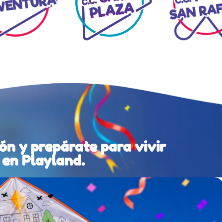
ón y prepárate para vivir
 en Playland.